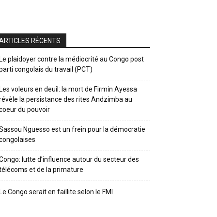
ARTICLES RÉCENTS
Le plaidoyer contre la médiocrité au Congo post
parti congolais du travail (PCT)
Les voleurs en deuil: la mort de Firmin Ayessa
révèle la persistance des rites Andzimba au
coeur du pouvoir
Sassou Nguesso est un frein pour la démocratie
congolaises
Congo: lutte d’influence autour du secteur des
télécoms et de la primature
Le Congo serait en faillite selon le FMI