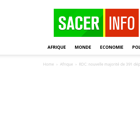
SACER
AFRIQUE
MONDE
ECONOMIE
POL
Home
Afrique
RDC: nouvelle majorité de 391 dép