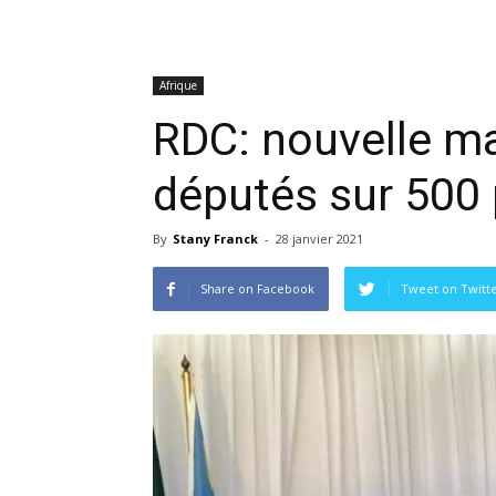
Afrique
RDC: nouvelle ma
députés sur 500 
By
Stany Franck
-
28 janvier 2021
Share on Facebook
Tweet on Twitt