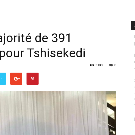
jorité de 391
pour Tshisekedi
3100
0
er