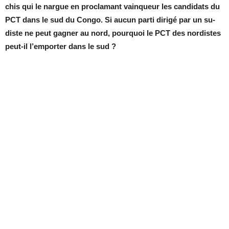
chis qui le nargue en pro­cla­mant vain­queur les can­di­dats du
PCT dans le sud du Congo. Si au­cun parti di­rigé par un su­
diste ne peut ga­gner au nord, pour­quoi le PCT des nor­distes
peut-il l’em­por­ter dans le sud ?