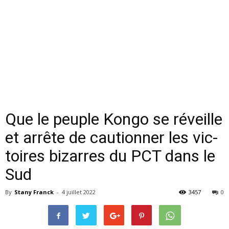
Que le peuple Kongo se ré­veille
et ar­rête de cau­tion­ner les vic­
toires bi­zarres du PCT dans le
Sud
By
Stany Franck
-
4 juillet 2022
3457
0