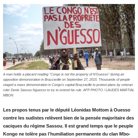
A man holds a placard reading "Congo is not the property of N'Guesso" during an
opposition demonstration in Brazzaville on September 27, 2015. Thousands of people
staged a mass demonstration in Congo's capital Brazzaville to protest plans by veteran
ruler Denis Sassou Nguesso to try to extend his rule. AFP PHOTO / LAUDES MARTIAL
MBON
Les pro­pos te­nus par le dé­puté Léo­ni­das Mot­tom à Ouesso
contre les su­distes re­lèvent bien de la pen­sée ma­jo­ri­taire des
ca­ciques du ré­gime Sas­sou. Il est grand temps que le peuple
Kongo ne to­lère pas l’hu­mi­lia­tion per­ma­nente du clan Mbo­