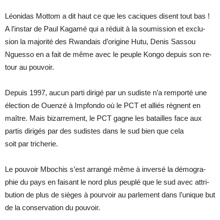
Léo­ni­das Mot­tom a dit haut ce que les ca­ciques disent tout bas !
A l’ins­tar de Paul Ka­gamé qui a ré­duit à la sou­mis­sion et ex­clu­
sion la ma­jo­rité des Rwan­dais d’ori­gine Hutu, De­nis Sas­sou
Nguesso en a fait de même avec le peuple Kongo de­puis son re­
tour au pou­voir.
De­puis 1997, au­cun parti di­rigé par un su­diste n’a rem­porté une
élec­tion de Ouenzé à Imp­fondo où le PCT et al­liés règnent en
maître. Mais bi­zar­re­ment, le PCT gagne les ba­tailles face aux
par­tis di­ri­gés par des su­distes dans le sud bien que cela
soit par tri­che­rie.
Le pou­voir Mbo­chis s’est ar­rangé même à in­versé la dé­mo­gra­
phie du pays en fai­sant le nord plus peu­plé que le sud avec at­tri­
bu­tion de plus de sièges à pour­voir au par­le­ment dans l’unique but
de la conser­va­tion du pou­voir.