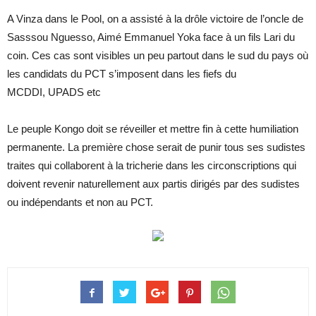
A Vinza dans le Pool, on a as­sisté à la drôle vic­toire de l’oncle de
Sass­sou Nguesso, Aimé Em­ma­nuel Yoka face à un fils Lari du
coin. Ces cas sont vi­sibles un peu par­tout dans le sud du pays où
les can­di­dats du PCT s’im­posent dans les fiefs du
MCDDI, UPADS etc
Le peuple Kongo doit se ré­veiller et mettre fin à cette hu­mi­lia­tion
per­ma­nente. La pre­mière chose se­rait de pu­nir tous ses su­distes
traites qui col­la­borent à la tri­che­rie dans les cir­cons­crip­tions qui
doivent re­ve­nir na­tu­rel­le­ment aux par­tis di­ri­gés par des su­distes
ou in­dé­pen­dants et non au PCT.