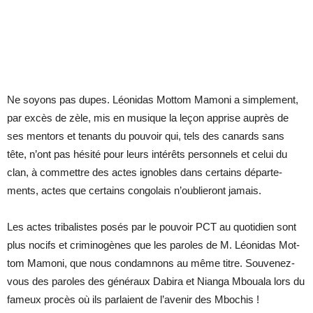
Ne soyons pas dupes. Léo­ni­das Mot­tom Ma­moni a sim­ple­ment,
par ex­cès de zèle, mis en mu­sique la le­çon ap­prise au­près de
ses men­tors et te­nants du pou­voir qui, tels des ca­nards sans
tête, n’ont pas hé­sité pour leurs in­té­rêts per­son­nels et ce­lui du
clan, à com­mettre des actes ignobles dans cer­tains dé­par­te­
ments, actes que cer­tains congo­lais n’ou­blie­ront ja­mais.
Les actes tri­ba­listes po­sés par le pou­voir PCT au quo­ti­dien sont
plus no­cifs et cri­mi­no­gènes que les pa­roles de M. Léo­ni­das Mot­
tom Ma­moni, que nous condam­nons au même titre. Sou­ve­nez-
vous des pa­roles des gé­né­raux Da­bira et Nianga Mbouala lors du
fa­meux pro­cès où ils par­laient de l’ave­nir des Mbo­chis !