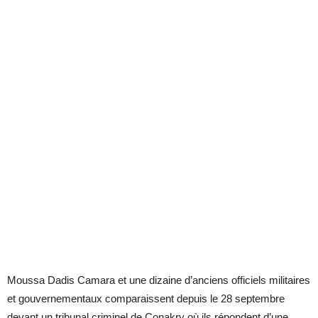
Moussa Dadis Camara et une dizaine d’anciens officiels militaires
et gouvernementaux comparaissent depuis le 28 septembre
devant un tribunal criminel de Conakry où ils répondent d’une