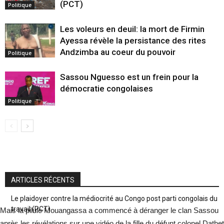
(PCT)
Politique
Les voleurs en deuil: la mort de Firmin
Ayessa révèle la persistance des rites
Andzimba au coeur du pouvoir
Politique
Sassou Nguesso est un frein pour la
démocratie congolaises
Politique
ARTICLES RÉCENTS
Le plaidoyer contre la médiocrité au Congo post parti congolais du
travail (PCT)
Mais la pilule Mouangassa a commencé à déranger le clan Sassou
après les révélations sur une vidéo de la fille du défunt colonel Dathet