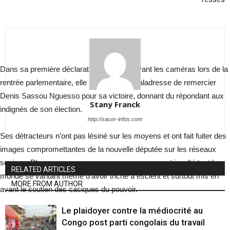
Dans sa première déclaration officielle devant les caméras lors de la
rentrée parlementaire, elle a commis la maladresse de remercier
Denis Sassou Nguesso pour sa victoire, donnant du répondant aux
Stany Franck
indignés de son élection.
http://sacer-infos.com
Ses détracteurs n’ont pas lésiné sur les moyens et ont fait fuiter des
images compromettantes de la nouvelle députée sur les réseaux
sociaux. Plus grave encore, ses propres sœurs ont insulté tout le
RELATED ARTICLES
monde se vantant même d’avoir triché à escient et surtout mis en
MORE FROM AUTHOR
avant le soutien des caciques du pouvoir.
Le plaidoyer contre la médiocrité au
Congo post parti congolais du travail