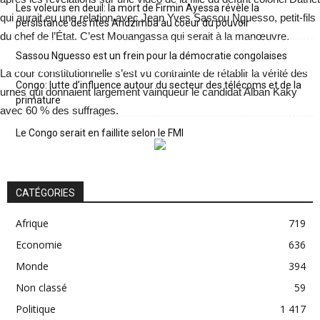
Les voleurs en deuil: la mort de Firmin Ayessa révèle la
qui aurait eu une relation avec Jean Yves Sassou Nguesso, petit-fils
persistance des rites Andzimba au coeur du pouvoir
du chef de l’État. C’est Mouangassa qui serait à la manœuvre.
Sassou Nguesso est un frein pour la démocratie congolaises
La cour constitutionnelle s’est vu contrainte de rétablir la vérité des
Congo: lutte d’influence autour du secteur des télécoms et de la
urnes qui donnaient largement vainqueur le candidat Alban Kaky
primature
avec 60 % des suffrages.
Le Congo serait en faillite selon le FMI
CATÉGORIES
Afrique
719
Economie
636
Monde
394
Non classé
59
Politique
1 417