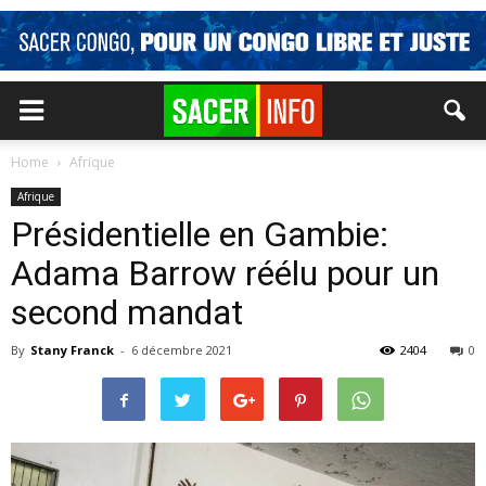
Home
Afrique
Afrique
Présidentielle en Gambie:
Adama Barrow réélu pour un
second mandat
By
Stany Franck
-
6 décembre 2021
2404
0