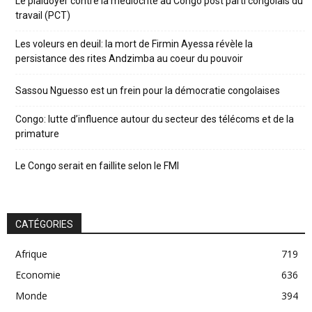
Le plaidoyer contre la médiocrité au Congo post parti congolais du
travail (PCT)
Les voleurs en deuil: la mort de Firmin Ayessa révèle la
persistance des rites Andzimba au coeur du pouvoir
Sassou Nguesso est un frein pour la démocratie congolaises
Congo: lutte d’influence autour du secteur des télécoms et de la
primature
Le Congo serait en faillite selon le FMI
CATÉGORIES
Afrique
719
Economie
636
Monde
394