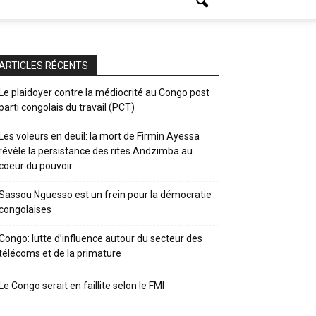
ARTICLES RÉCENTS
Le plaidoyer contre la médiocrité au Congo post
parti congolais du travail (PCT)
Les voleurs en deuil: la mort de Firmin Ayessa
révèle la persistance des rites Andzimba au
coeur du pouvoir
Sassou Nguesso est un frein pour la démocratie
congolaises
Congo: lutte d’influence autour du secteur des
télécoms et de la primature
Le Congo serait en faillite selon le FMI