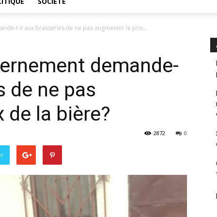
ITIQUE
SOCIÉTÉ
de-t-il aux brasseries de ne pas augmenter le prix...
vernement demande-
es de ne pas
 de la bière?
2872
0
er