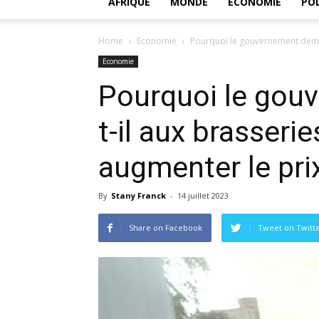
AFRIQUE
MONDE
ECONOMIE
POL
Home
Economie
Pourquoi le gouvernement deman
Economie
Pourquoi le gou
t-il aux brasseri
augmenter le prix
By
Stany Franck
-
14 juillet 2023
Share on Facebook
Tweet on Twitt