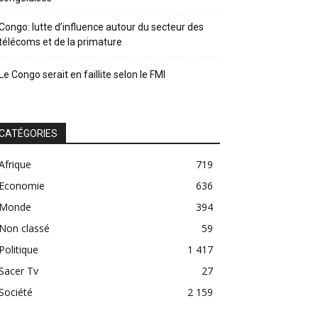
Congo: lutte d’influence autour du secteur des
télécoms et de la primature
Le Congo serait en faillite selon le FMI
CATÉGORIES
Afrique
719
Economie
636
Monde
394
Non classé
59
Politique
1 417
Sacer Tv
27
Société
2 159