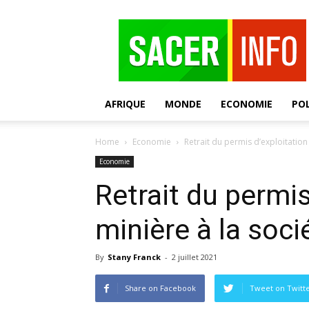
SACER
AFRIQUE
MONDE
ECONOMIE
POL
Home
Economie
Retrait du permis d’exploitation
Economie
Retrait du permis
minière à la soc
By
Stany Franck
-
2 juillet 2021
Share on Facebook
Tweet on Twitt