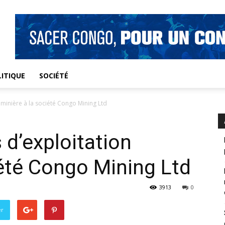
ITIQUE
SOCIÉTÉ
 minière à la société Congo Mining Ltd
 d’exploitation
iété Congo Mining Ltd
3913
0
er