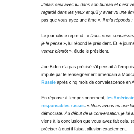
J’étais seul avec lui dans son bureau et c’est ve
regardé dans les yeux et qu’il y avait vu une âme
pas que vous ayez une âme ».
Il m’a répondu
:
Le journaliste reprend : «
Donc vous connaissez 
je le pense
», lui répond le président. Et le journa
verrez bientôt
», élude le président.
Joe Biden n’a pas précisé s’il pensait à l’empo
imputé par le renseignement américain à Mosc
Russie
après cinq mois de convalescence en Al
En réponse à l’empoisonnement,
les Américai
responsables russes
. «
Nous avons eu une lon
démocrate.
Au début de la conversation, je lui ai
viens à la conclusion que vous avez fait cela, 
préciser à quoi il faisait allusion exactement.