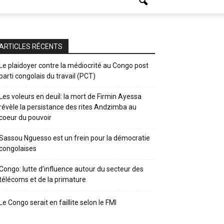
ARTICLES RÉCENTS
Le plaidoyer contre la médiocrité au Congo post
parti congolais du travail (PCT)
Les voleurs en deuil: la mort de Firmin Ayessa
révèle la persistance des rites Andzimba au
coeur du pouvoir
Sassou Nguesso est un frein pour la démocratie
congolaises
Congo: lutte d’influence autour du secteur des
télécoms et de la primature
Le Congo serait en faillite selon le FMI