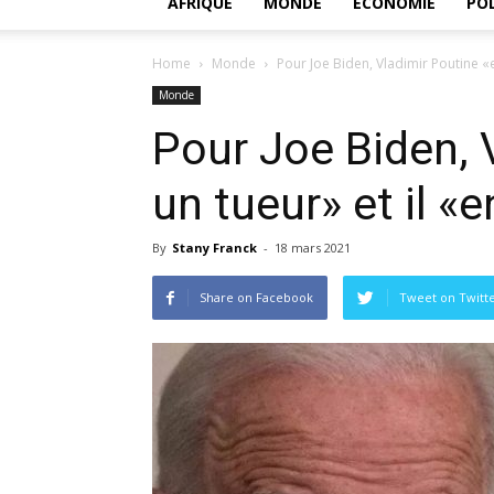
AFRIQUE
MONDE
ECONOMIE
POL
Home
Monde
Pour Joe Biden, Vladimir Poutine «es
Monde
Pour Joe Biden, 
un tueur» et il «e
By
Stany Franck
-
18 mars 2021
Share on Facebook
Tweet on Twitt