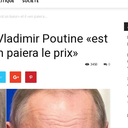
ITIQUE
SOCIÉTÉ
t un tueur» et il «en paiera...
Vladimir Poutine «est
n paiera le prix»
3450
0
er