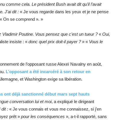
nu comme cela. Le président Bush avait dit qu’il l’avait
. J’ai dit
:
« Je vous regarde dans les yeux et je ne pense
« On se comprend ». »
Vladimir Poutine. Vous pensez que c’est un tueur
?
«
Oui,
liste insiste : «
donc quel prix doit-il payer
?
» «
Vous le
isonnement de l’opposant russe Alexeï Navalny en août,
ou.
L’opposant a été incarcéré à son retour en
lemagne, et Washington exige sa libération.
ns ont déjà sanctionné début mars sept hauts
gue conversation lui et moi
, a expliqué le dirigeant
 dit
:
« Je vous connais et vous me connaissez, si j’en
soyez prêt »
pour les conséquences
», a-t-il rapporté, sans