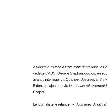
«
Vladimir Poutine a tenté d’interférer dans les 
vedette d’
ABC
, George Stephanopoulos, en évoqu
avant d’interroger : «
Q
uel prix doit-il payer
?
» 
Biden, qui ajoute : «
Je le connais relativement 
Corpet
.
Le journaliste le relance : «
V
ous avez dit qu’il 