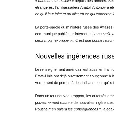
«
dans un état difficile
» depuis des années. Sel
étrangères, l’ambassadeur Anatoli Antonov a é
ce qu’il faut faire et où aller en ce qui concerne
La porte-parole du ministère russe des Affaires 
communiqué publié sur Internet. «
La nouvelle 
deux mois
, explique-t-il.
C’est une bonne raison 
Nouvelles ingérences russ
Le renseignement américain est aussi en train d
États-Unis ont déjà ouvertement soupçonné à la
versement de primes à des talibans pour qu’ils 
Dans un tout nouveau rapport, les autorités amé
gouvernement russe
» de nouvelles ingérences
Poutine «
en paiera les conséquences
», a égal