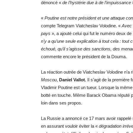
dénoncé «
de l’hystérie due à de l’impuissance
«
Poutine est notre président et une attaque cont
compte Telegram Viatcheslav Volodine. «
Avec 
pays
», a ajouté celui qui fut le numéro deux de 
n’y a qu’une seule explication à tout cela
: tout
échoué, qu’il s’agisse des sanctions, des menac
commente encore le président de la Douma.
La réaction outrée de Viatcheslav Volodine n’a r
Moscou
,
Daniel Vallot.
Il s’agit de la première
Vladimir Poutine est un tueur. Lorsque la même
botté en touche. Même Barack Obama réputé pour 
loin dans ses propos.
La Russie a annoncé ce 17 mars avoir rappelé 
en assurant vouloir éviter la «
dégradation irrév