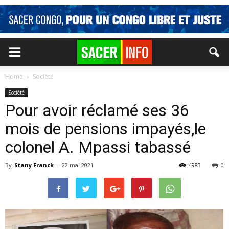
Home
Société
Société
Pour avoir réclamé ses 36
mois de pensions impayés,le
colonel A. Mpassi tabassé
By
Stany Franck
-
22 mai 2021
4983
0