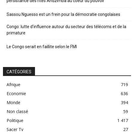
persistance des rites Andzimba au coeur du pouvoir
Sassou Nguesso est un frein pour la démocratie congolaises
Congo: lutte d’influence autour du secteur des télécoms et de la
primature
Le Congo serait en faillite selon le FMI
CATÉGORIES
Afrique
719
Economie
636
Monde
394
Non classé
59
Politique
1 417
Sacer Tv
27