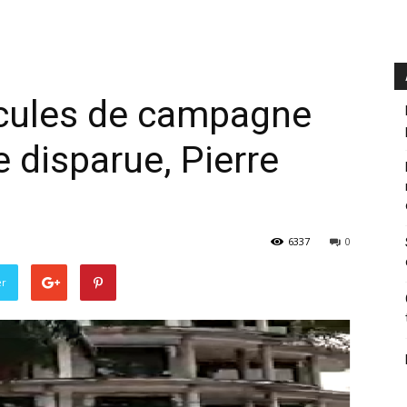
icules de campagne
 disparue, Pierre
6337
0
er