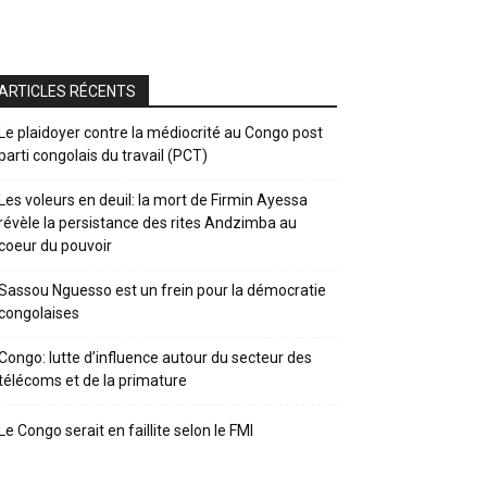
ARTICLES RÉCENTS
Le plaidoyer contre la médiocrité au Congo post
parti congolais du travail (PCT)
Les voleurs en deuil: la mort de Firmin Ayessa
révèle la persistance des rites Andzimba au
coeur du pouvoir
Sassou Nguesso est un frein pour la démocratie
congolaises
Congo: lutte d’influence autour du secteur des
télécoms et de la primature
Le Congo serait en faillite selon le FMI