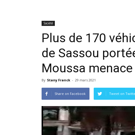
Société
Plus de 170 véh
de Sassou portée
Moussa menace
By
Stany Franck
-
29 mars 2021
Share on Facebook
Tweet on Twitt