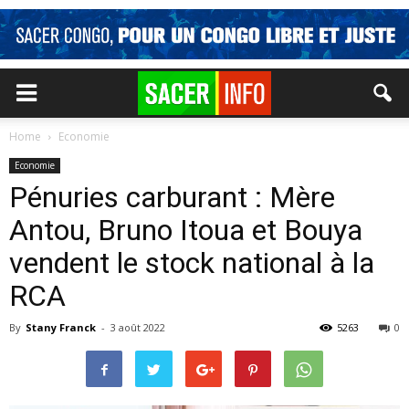
Home
Economie
Economie
Pénuries carburant : Mère
Antou, Bruno Itoua et Bouya
vendent le stock national à la
RCA
By
Stany Franck
-
3 août 2022
5263
0