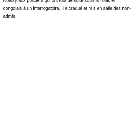
Roissy aux policiers qui ont tout de suite soumis l’officier
congolais à un interrogatoire. Il a craqué et mis en salle des non-
admis.