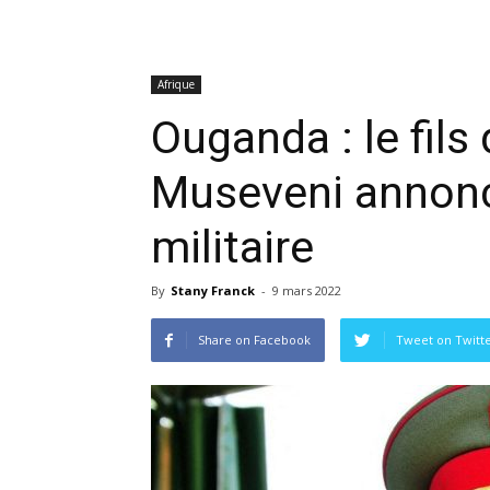
Afrique
Ouganda : le fils
Museveni annonce
militaire
By
Stany Franck
-
9 mars 2022
Share on Facebook
Tweet on Twitt