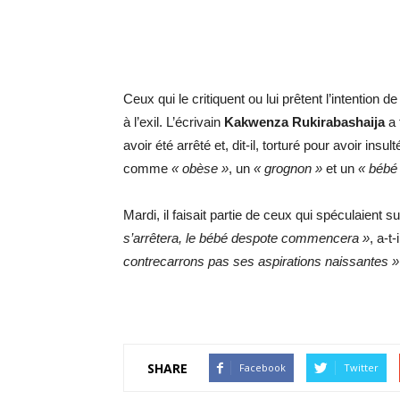
Ceux qui le critiquent ou lui prêtent l’intentio
à l’exil. L’écrivain
Kakwenza Rukirabashaija
a 
avoir été arrêté et, dit-il, torturé pour avoir in
comme
« obèse »
, un
« grognon »
et un
« bébé
Mardi, il faisait partie de ceux qui spéculaient
s’arrêtera, le bébé despote commencera »
, a-t-
contrecarrons pas ses aspirations naissantes »
SHARE
Facebook
Twitter