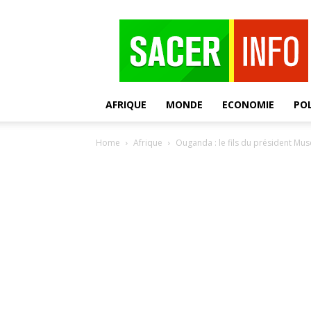
SACER
AFRIQUE
MONDE
ECONOMIE
POL
Home
Afrique
Ouganda : le fils du président Mus