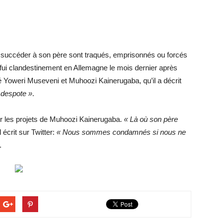
n de succéder à son père sont traqués, emprisonnés ou forcés
fui clandestinement en Allemagne le mois dernier après
sulté Yoweri Museveni et Muhoozi Kainerugaba, qu’il a décrit
 despote »
.
 sur les projets de Muhoozi Kainerugaba.
« Là où son père
il écrit sur Twitter:
« Nous sommes condamnés si nous ne
.