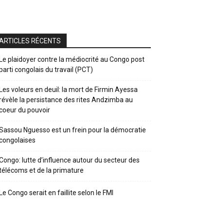
ARTICLES RÉCENTS
Le plaidoyer contre la médiocrité au Congo post
parti congolais du travail (PCT)
Les voleurs en deuil: la mort de Firmin Ayessa
révèle la persistance des rites Andzimba au
coeur du pouvoir
Sassou Nguesso est un frein pour la démocratie
congolaises
Congo: lutte d’influence autour du secteur des
télécoms et de la primature
Le Congo serait en faillite selon le FMI