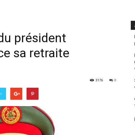
 du président
 sa retraite
3176
0
er