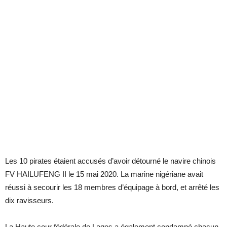
Les 10 pirates étaient accusés d’avoir détourné le navire chinois
FV HAILUFENG II le 15 mai 2020. La marine nigériane avait
réussi à secourir les 18 membres d’équipage à bord, et arrêté les
dix ravisseurs.
La Haute cour fédérale de Lagos a également condamné chacun