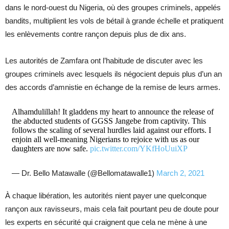
dans le nord-ouest du Nigeria, où des groupes criminels, appelés
bandits, multiplient les vols de bétail à grande échelle et pratiquent
les enlèvements contre rançon depuis plus de dix ans.
Les autorités de Zamfara ont l’habitude de discuter avec les
groupes criminels avec lesquels ils négocient depuis plus d’un an
des accords d’amnistie en échange de la remise de leurs armes.
Alhamdulillah! It gladdens my heart to announce the release of
the abducted students of GGSS Jangebe from captivity. This
follows the scaling of several hurdles laid against our efforts. I
enjoin all well-meaning Nigerians to rejoice with us as our
daughters are now safe.
pic.twitter.com/YKfHoUuiXP
— Dr. Bello Matawalle (@Bellomatawalle1)
March 2, 2021
À chaque libération, les autorités nient payer une quelconque
rançon aux ravisseurs, mais cela fait pourtant peu de doute pour
les experts en sécurité qui craignent que cela ne mène à une