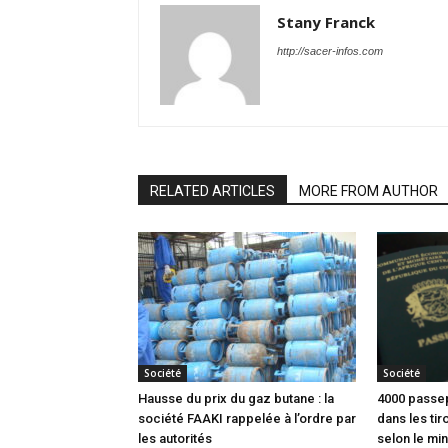
Stany Franck
http://sacer-infos.com
RELATED ARTICLES
MORE FROM AUTHOR
Société
Société
Hausse du prix du gaz butane : la
4000 passep
société FAAKI rappelée à l’ordre par
dans les tir
les autorités
selon le min