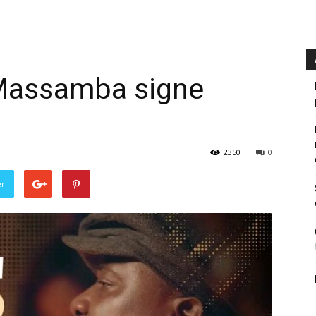
Massamba signe
2350
0
er