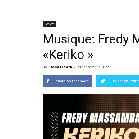
Société
Musique: Fredy 
«Keriko »
By
Stany Franck
-
28 septembre 2022
Share on Facebook
Tweet on Twitt