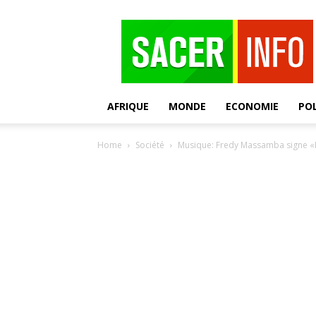
SACER
AFRIQUE
MONDE
ECONOMIE
POL
Home
Société
Musique: Fredy Massamba signe «