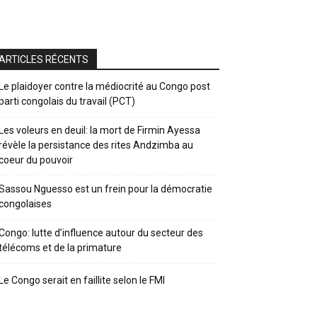
ARTICLES RÉCENTS
Le plaidoyer contre la médiocrité au Congo post
parti congolais du travail (PCT)
Les voleurs en deuil: la mort de Firmin Ayessa
révèle la persistance des rites Andzimba au
coeur du pouvoir
Sassou Nguesso est un frein pour la démocratie
congolaises
Congo: lutte d’influence autour du secteur des
télécoms et de la primature
Le Congo serait en faillite selon le FMI