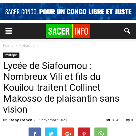
Home
Politique
Politique
Lycée de Siafoumou :
Nombreux Vili et fils du
Kouilou traitent Collinet
Makosso de plaisantin sans
vision
By
Stany Franck
-
13 novembre 2023
3028
0