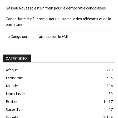
Sassou Nguesso est un frein pour la démocratie congolaises
Congo: lutte d’influence autour du secteur des télécoms et de la
primature
Le Congo serait en faillite selon le FMI
CATÉGORIES
Afrique
719
Economie
636
Monde
394
Non classé
59
Politique
1 417
Sacer Tv
27
Société
2 159