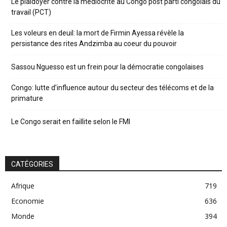
Le plaidoyer contre la médiocrité au Congo post parti congolais du
travail (PCT)
Les voleurs en deuil: la mort de Firmin Ayessa révèle la
persistance des rites Andzimba au coeur du pouvoir
Sassou Nguesso est un frein pour la démocratie congolaises
Congo: lutte d’influence autour du secteur des télécoms et de la
primature
Le Congo serait en faillite selon le FMI
CATÉGORIES
Afrique
719
Economie
636
Monde
394