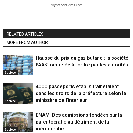
http://sacer-infos.com
RELATED ARTICLES
MORE FROM AUTHOR
Hausse du prix du gaz butane : la société
FAAKI rappelée à l’ordre par les autorités
Société
4000 passeports établis traineraient
dans les tiroirs de la préfecture selon le
ministère de l’interieur
Société
ENAM: Des admissions fondées sur la
parentocratie au détriment de la
méritocratie
Société