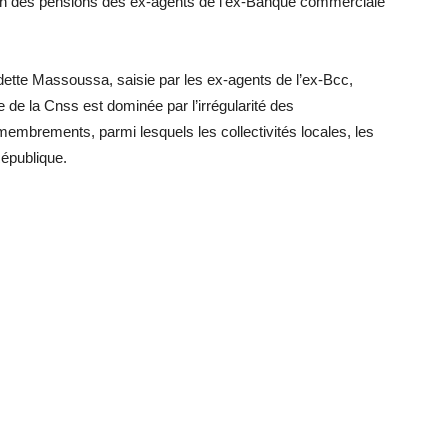
on des pensions des ex-agents de l’ex-Banque commerciale
tte Massoussa, saisie par les ex-agents de l’ex-Bcc,
e de la Cnss est dominée par l’irrégularité des
membrements, parmi lesquels les collectivités locales, les
République.