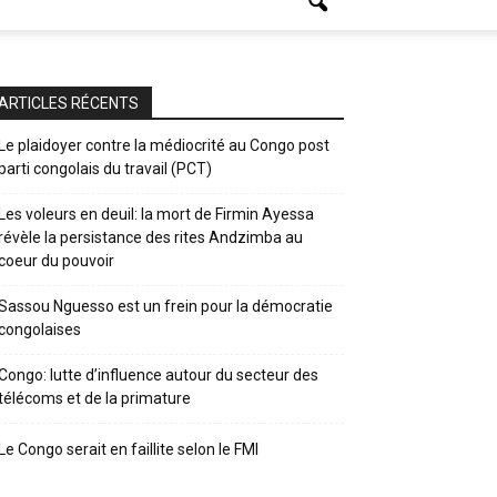
ARTICLES RÉCENTS
Le plaidoyer contre la médiocrité au Congo post
parti congolais du travail (PCT)
Les voleurs en deuil: la mort de Firmin Ayessa
révèle la persistance des rites Andzimba au
coeur du pouvoir
Sassou Nguesso est un frein pour la démocratie
congolaises
Congo: lutte d’influence autour du secteur des
télécoms et de la primature
Le Congo serait en faillite selon le FMI