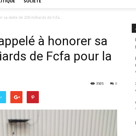
ITIQUE
SOCIÉTÉ
r sa dette de 200 milliards de Fcfa...
 appelé à honorer sa
iards de Fcfa pour la
3505
0
er