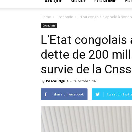
AFRIQUE
MONDE
ECONOMIE
POL
Home
Economie
L’Etat congolais appelé à honore
Economie
L’Etat congolais
dette de 200 mill
survie de la Cnss
By
Pascal Nguie
-
26 octobre 2020
Share on Facebook
Tweet on Twitt