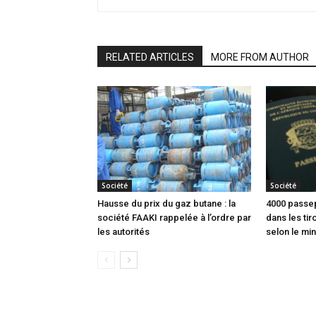
RELATED ARTICLES
MORE FROM AUTHOR
Société
Société
Hausse du prix du gaz butane : la
4000 passep
société FAAKI rappelée à l’ordre par
dans les tir
les autorités
selon le min