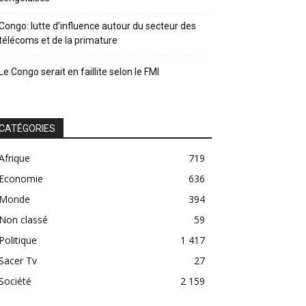
Congo: lutte d’influence autour du secteur des
télécoms et de la primature
Le Congo serait en faillite selon le FMI
CATÉGORIES
Afrique
719
Economie
636
Monde
394
Non classé
59
Politique
1 417
Sacer Tv
27
Société
2 159