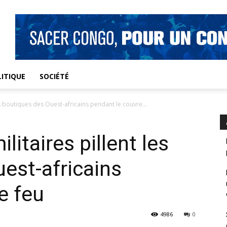
ITIQUE
SOCIÉTÉ
les boutiques des Ouest-africains pendant le couvre...
ilitaires pillent les
est-africains
e feu
4986
0