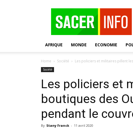
SACER
AFRIQUE
MONDE
ECONOMIE
POL
Home
Société
Les policiers et militaires pillent 
Société
Les policiers et m
boutiques des Ou
pendant le couvr
By
Stany Franck
-
11 avril 2020