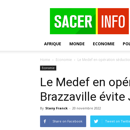
SACER
AFRIQUE
MONDE
ECONOMIE
POL
Home
Economie
Le Medef en opération séduction
Economie
Le Medef en opér
Brazzaville évit
By
Stany Franck
-
20 novembre 2022
Share on Facebook
Tweet on Twitt