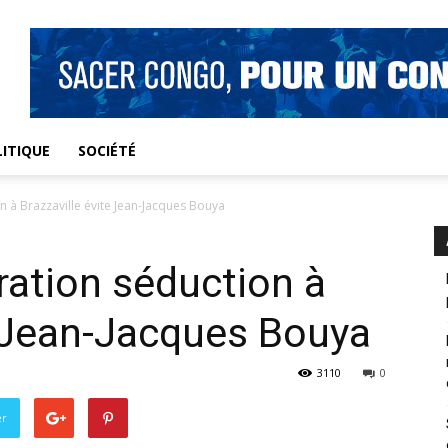
ITIQUE
SOCIÉTÉ
 à Brazzaville évite Jean-Jacques Bouya
ation séduction à
e Jean-Jacques Bouya
3110
0
er