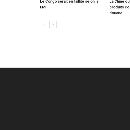
Le Congo serait en faillite selon le
La Chine ou
FMI
produits co
douane