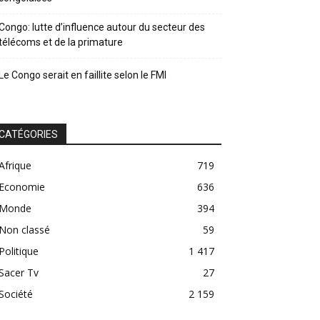
Congo: lutte d’influence autour du secteur des
télécoms et de la primature
Le Congo serait en faillite selon le FMI
CATÉGORIES
Afrique
719
Economie
636
Monde
394
Non classé
59
Politique
1 417
Sacer Tv
27
Société
2 159