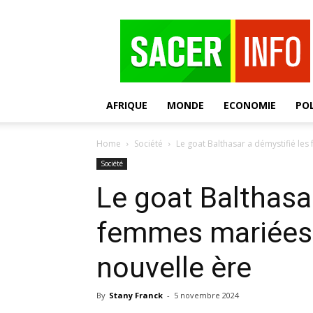
SACER
AFRIQUE
MONDE
ECONOMIE
POL
Home
Société
Le goat Balthasar a démystifié les
Société
Le goat Balthasar
femmes mariées 
nouvelle ère
By
Stany Franck
-
5 novembre 2024