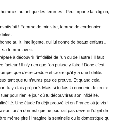
les hommes autant que les femmes ! Peu importe la religion,
nsatisfait ! Femme de ministre, femme de cordonnier,
idèles.
nne au lit, intelligente, qui lui donne de beaux enfants…
er sa femme avec.
aré à découvrir l’infidélité de l’un ou de l’autre ! Il faut
facteur ! Il n’y rien que l’on puisse y faire ! Donc c’est
mpe, que d’être crédule et croire qu’il y a une fidélité.
eux tant que tu n’auras pas de preuve. Et quand cela
rt tu y étais préparé. Mais si tu fais la connerie de croire
e tuer pour rien le jour où tu découvriras son infidélité.
infidélité. Une étude l’a déjà prouvé ici en France où je vis !
ison ton/ta domestique ne pourrait pas devenir l’objet de
ut-être même pire ! Imagine la sentinelle ou le domestique qui