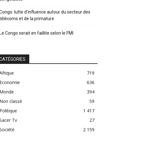
Congo: lutte d’influence autour du secteur des
télécoms et de la primature
Le Congo serait en faillite selon le FMI
CATÉGORIES
Afrique
719
Economie
636
Monde
394
Non classé
59
Politique
1 417
Sacer Tv
27
Société
2 159