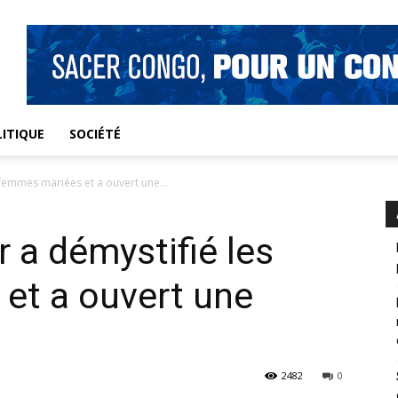
ITIQUE
SOCIÉTÉ
 femmes mariées et a ouvert une...
 a démystifié les
et a ouvert une
2482
0