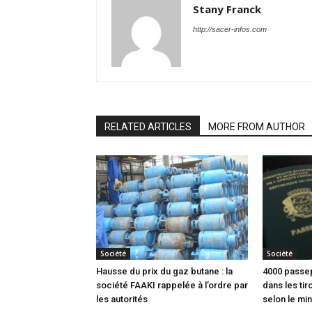
Stany Franck
http://sacer-infos.com
RELATED ARTICLES
MORE FROM AUTHOR
Société
Société
Hausse du prix du gaz butane : la
4000 passep
société FAAKI rappelée à l’ordre par
dans les tir
les autorités
selon le min