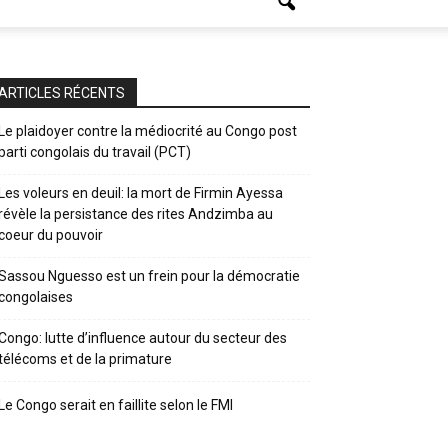
ARTICLES RÉCENTS
Le plaidoyer contre la médiocrité au Congo post
parti congolais du travail (PCT)
Les voleurs en deuil: la mort de Firmin Ayessa
révèle la persistance des rites Andzimba au
coeur du pouvoir
Sassou Nguesso est un frein pour la démocratie
congolaises
Congo: lutte d’influence autour du secteur des
télécoms et de la primature
Le Congo serait en faillite selon le FMI