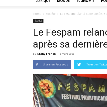
AFRIQUE
MONDE
ECONOMIE
POL
Home
Société
Le Fespam relancé cette année, 8 
Société
Le Fespam relanc
après sa dernièr
By
Stany Franck
-
6 mars 2023
Share on Facebook
Tweet on Twitt