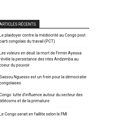
ARTICLES RÉCENTS
Le plaidoyer contre la médiocrité au Congo post
parti congolais du travail (PCT)
Les voleurs en deuil: la mort de Firmin Ayessa
révèle la persistance des rites Andzimba au
coeur du pouvoir
Sassou Nguesso est un frein pour la démocratie
congolaises
Congo: lutte d’influence autour du secteur des
télécoms et de la primature
Le Congo serait en faillite selon le FMI