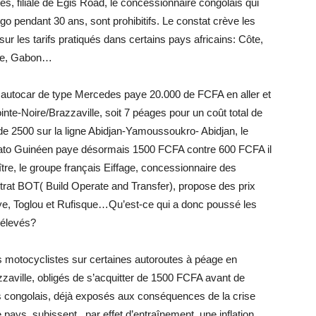
s, filiale de Egis Road, le concessionnaire congolais qui
o pendant 30 ans, sont prohibitifs. Le constat crève les
sur les tarifs pratiqués dans certains pays africains: Côte,
ale, Gabon…
un autocar de type Mercedes paye 20.000 de FCFA en aller et
inte-Noire/Brazzaville, soit 7 péages pour un coût total de
de 2500 sur la ligne Abidjan-Yamoussoukro- Abidjan, le
uato Guinéen paye désormais 1500 FCFA contre 600 FCFA il
tre, le groupe français Eiffage, concessionnaire des
trat BOT( Build Operate and Transfer), propose des prix
e, Toglou et Rufisque…Qu’est-ce qui a donc poussé les
 élevés?
s motocyclistes sur certaines autoroutes à péage en
zzaville, obligés de s’acquitter de 1500 FCFA avant de
 congolais, déjà exposés aux conséquences de la crise
pays, subissent , par effet d’entraînement, une inflation