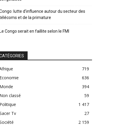
Congo: lutte d’influence autour du secteur des
télécoms et de la primature
Le Congo serait en faillite selon le FMI
CATÉGORIES
Afrique
719
Economie
636
Monde
394
Non classé
59
Politique
1 417
Sacer Tv
27
Société
2 159