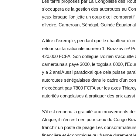
Les tarifs proposés par La Congolaise des Route
s’occupera de la gestion des autoroutes au Cong
yeux lorsque l’on jette un coup d’œil comparatif 
d’Ivoire, Cameroun, Sénégal, Guinée Équatori
A titre d’exemple, pendant que le chauffeur d’
retour sur la nationale numéro 1, Brazzaville/ Po
420.000 FCFA. Son collègue ivoirien s’acquitte 
camerounais paye 3000, le togolais 6000, l’Eq
y a 2 ans!Aussi paradoxal que cela puisse paraî
autoroutes sénégalaises dans le cadre d’un con
n’excédant pas 7800 FCFA sur les axes Thiaroy
autorités congolaises à pratiquer des prix aussi
S’il est reconnu la gratuité aux mouvements de
Afrique, il n’en est rien pour ceux du Congo Bra
franchir un poste de péage.Les consommateurs
financière et économique qui frappe durement le 