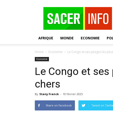
SACER
AFRIQUE
MONDE
ECONOMIE
POL
Home
Economie
Le Congo et ses péages les plus
Economie
Le Congo et ses 
chers
By
Stany Franck
-
10 février 2025
Share on Facebook
Tweet on Twitt