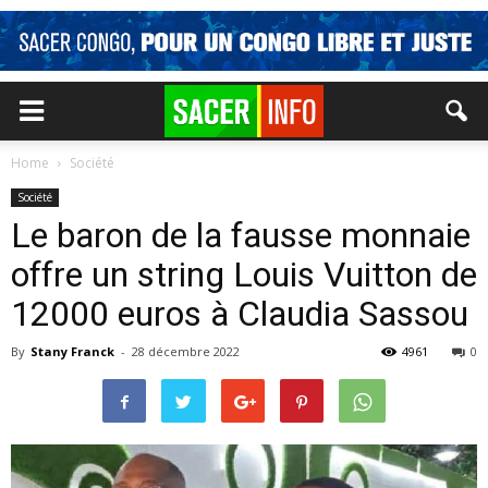
Home
Société
Société
Le baron de la fausse monnaie
offre un string Louis Vuitton de
12000 euros à Claudia Sassou
By
Stany Franck
-
28 décembre 2022
4961
0