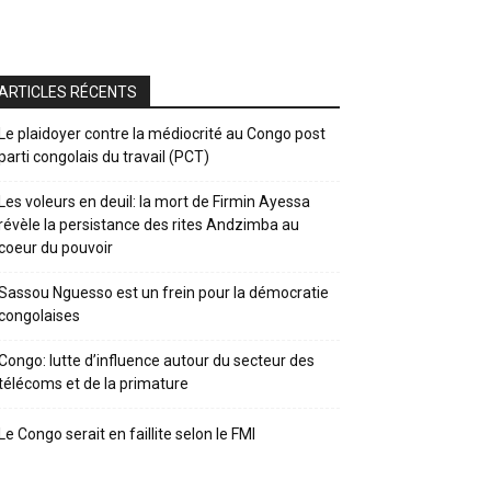
ARTICLES RÉCENTS
Le plaidoyer contre la médiocrité au Congo post
parti congolais du travail (PCT)
Les voleurs en deuil: la mort de Firmin Ayessa
révèle la persistance des rites Andzimba au
coeur du pouvoir
Sassou Nguesso est un frein pour la démocratie
congolaises
Congo: lutte d’influence autour du secteur des
télécoms et de la primature
Le Congo serait en faillite selon le FMI