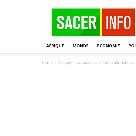
SACER
AFRIQUE
MONDE
ECONOMIE
POL
Home
Afrique
La Russie et le Mali confirment leu