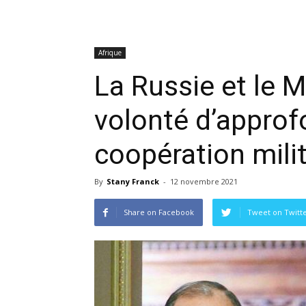
Afrique
La Russie et le M
volonté d’approfo
coopération milit
By
Stany Franck
-
12 novembre 2021
Share on Facebook
Tweet on Twitt