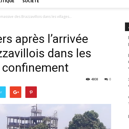
ITIQUE
SOCIÉTÉ
 massive des Brazzavillois dans les villages...
rs après l’arrivée
zavillois dans les
le confinement
4808
0
er