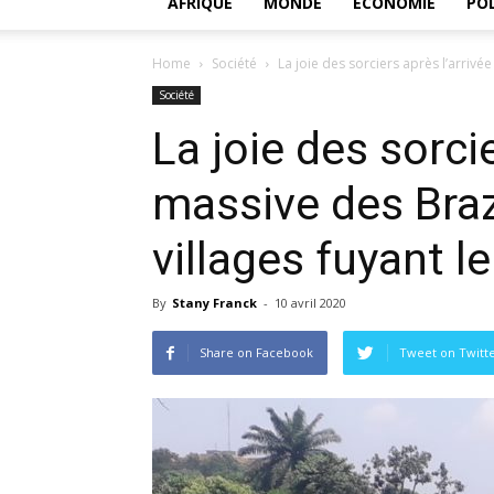
AFRIQUE
MONDE
ECONOMIE
POL
Home
Société
La joie des sorciers après l’arrivée
Société
La joie des sorcie
massive des Braz
villages fuyant 
By
Stany Franck
-
10 avril 2020
Share on Facebook
Tweet on Twitt