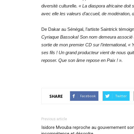
diversité culturelle
.
« La diaspora africaine doit 
avec elle les valeurs d’accueil, de modération, 
De Dakar au Sénégal, l’artiste Saintrick témoign
Cyriaque Bassoka! Son nom demeura associé à Z
sortie de mon premier CD sur l’international, «
ses fils ! Un grand producteur vient de nous quit
reposer. Que son âme repose en Paix ! ».
SHARE
Facebook
Twitter
Previous article
Isidore Mvouba reproche au gouvernement so
incompétence et désordre