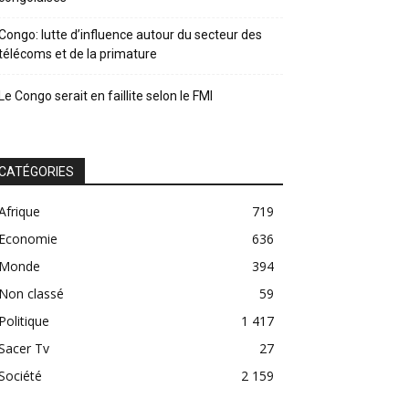
Congo: lutte d’influence autour du secteur des
télécoms et de la primature
Le Congo serait en faillite selon le FMI
CATÉGORIES
Afrique
719
Economie
636
Monde
394
Non classé
59
Politique
1 417
Sacer Tv
27
Société
2 159