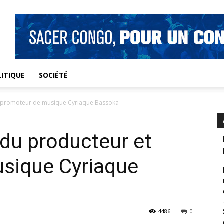
ITIQUE
SOCIÉTÉ
t promoteur de musique Cyriaque Bassoka
du producteur et
sique Cyriaque
4486
0