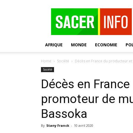
SACER
AFRIQUE
MONDE
ECONOMIE
POL
Home
Société
Décès en France du producteur e
Société
Décès en France 
promoteur de mu
Bassoka
By
Stany Franck
-
10 avril 2020