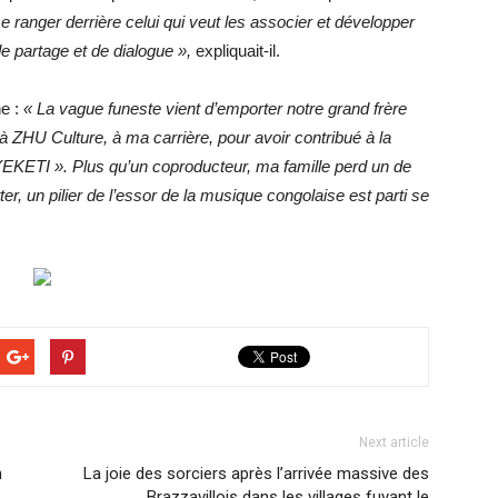
se ranger derrière celui qui veut les associer et développer
de partage et de dialogue »
,
expliquait-il.
e :
« La vague funeste vient d’emporter notre grand frère
HU Culture, à ma carrière, pour avoir contribué à la
 YEKETI ». Plus qu’un coproducteur, ma famille perd un de
ter, un pilier de l’essor de la musique congolaise est parti se
Next article
n
La joie des sorciers après l’arrivée massive des
Brazzavillois dans les villages fuyant le