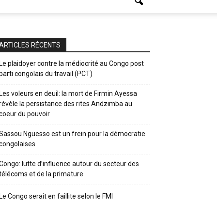
ARTICLES RÉCENTS
Le plaidoyer contre la médiocrité au Congo post
parti congolais du travail (PCT)
Les voleurs en deuil: la mort de Firmin Ayessa
révèle la persistance des rites Andzimba au
coeur du pouvoir
Sassou Nguesso est un frein pour la démocratie
congolaises
Congo: lutte d’influence autour du secteur des
télécoms et de la primature
Le Congo serait en faillite selon le FMI