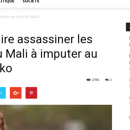
ITIQUE
SOCIÉTÉ
civiles au nord du Mali à...
ire assassiner les
u Mali à imputer au
ako
2196
0
er