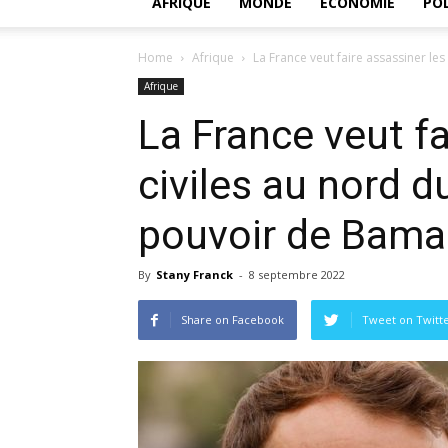
AFRIQUE
MONDE
ECONOMIE
POL
Home
Afrique
La France veut faire assassiner les 
Afrique
La France veut fa
civiles au nord d
pouvoir de Bam
By
Stany Franck
-
8 septembre 2022
Share on Facebook
Tweet on Twitt