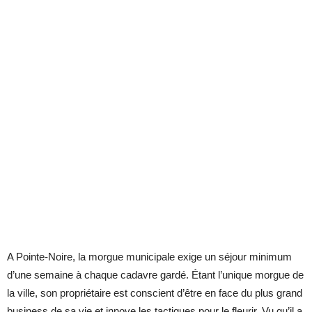
A Pointe-Noire, la morgue municipale exige un séjour minimum
d’une semaine à chaque cadavre gardé. Étant l’unique morgue de
la ville, son propriétaire est conscient d’être en face du plus grand
business de sa vie et innove les tactiques pour le fleurir. Vu qu’il a