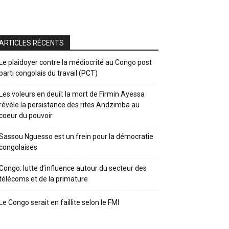
ARTICLES RÉCENTS
Le plaidoyer contre la médiocrité au Congo post
parti congolais du travail (PCT)
Les voleurs en deuil: la mort de Firmin Ayessa
révèle la persistance des rites Andzimba au
coeur du pouvoir
Sassou Nguesso est un frein pour la démocratie
congolaises
Congo: lutte d’influence autour du secteur des
télécoms et de la primature
Le Congo serait en faillite selon le FMI