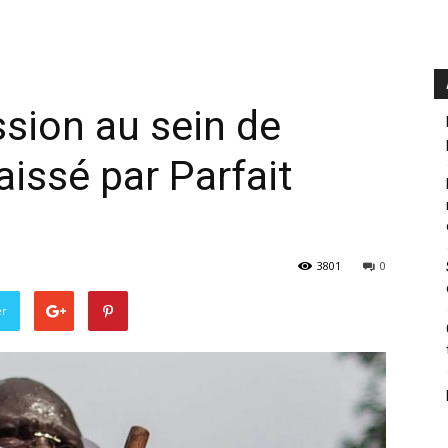
sion au sein de
laissé par Parfait
3801
0
er