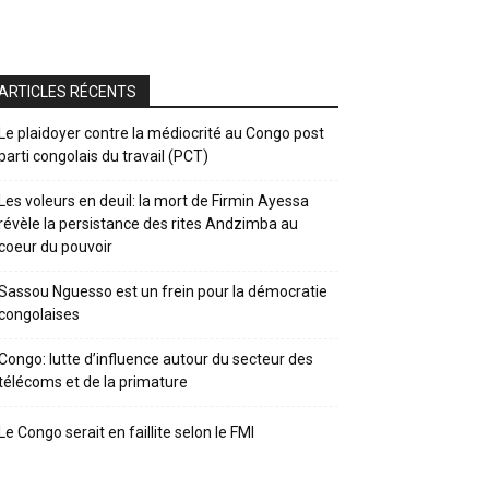
ARTICLES RÉCENTS
Le plaidoyer contre la médiocrité au Congo post
parti congolais du travail (PCT)
Les voleurs en deuil: la mort de Firmin Ayessa
révèle la persistance des rites Andzimba au
coeur du pouvoir
Sassou Nguesso est un frein pour la démocratie
congolaises
Congo: lutte d’influence autour du secteur des
télécoms et de la primature
Le Congo serait en faillite selon le FMI