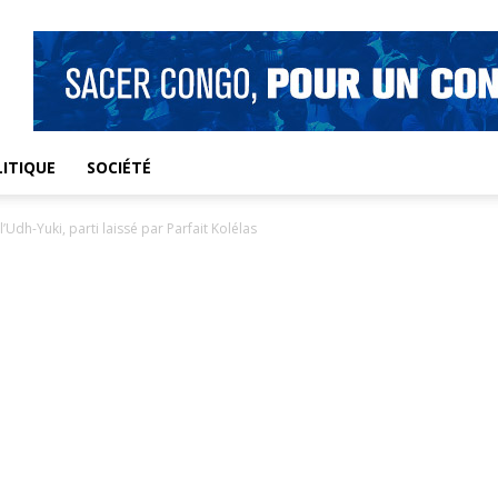
ITIQUE
SOCIÉTÉ
Udh-Yuki, parti laissé par Parfait Kolélas