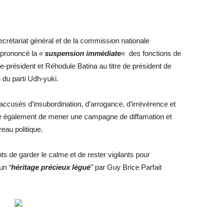
crétariat général et de la commission nationale
t prononcé la
«
suspension immédiate
«
des fonctions de
ce-président et Réhodule Batina au titre de président de
n du parti Udh-yuki.
accusés d’insubordination, d’arrogance, d’irrévérence et
oche également de mener une campagne de diffamation et
reau politique.
s de garder le calme et de rester vigilants pour
 un
“
héritage précieux légué
”
par Guy Brice Parfait