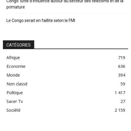
Congo: lutte d’influence autour du secteur des télécoms et de la
primature
Le Congo serait en faillite selon le FMI
CATÉGORIES
Afrique
719
Economie
636
Monde
394
Non classé
59
Politique
1 417
Sacer Tv
27
Société
2 159