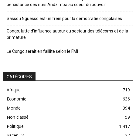
persistance des rites Andzimba au coeur du pouvoir
Sassou Nguesso est un frein pour la démocratie congolaises
Congo: lutte d’influence autour du secteur des télécoms et de la
primature
Le Congo serait en faillite selon le FMI
CATÉGORIES
Afrique
719
Economie
636
Monde
394
Non classé
59
Politique
1 417
Sacer Tv
27