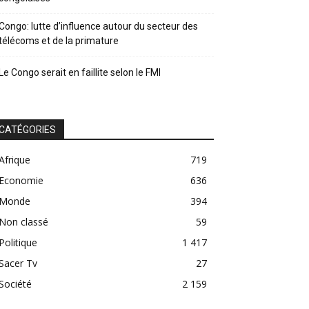
Congo: lutte d’influence autour du secteur des
télécoms et de la primature
Le Congo serait en faillite selon le FMI
CATÉGORIES
Afrique
719
Economie
636
Monde
394
Non classé
59
Politique
1 417
Sacer Tv
27
Société
2 159