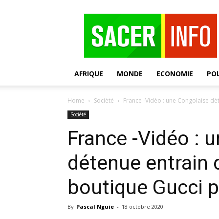
SACER
AFRIQUE
MONDE
ECONOMIE
POL
Home
Société
France -Vidéo : une Congolaise dét
Société
France -Vidéo : 
détenue entrain 
boutique Gucci p
By
Pascal Nguie
-
18 octobre 2020