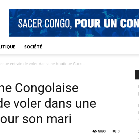
ITIQUE
SOCIÉTÉ
enue entrain de voler dans une boutique Gucci...
une Congolaise
de voler dans une
our son mari
8090
0