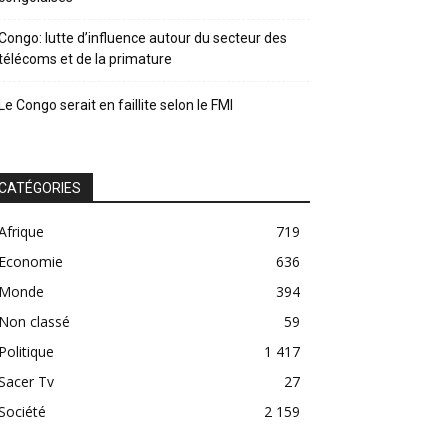
Congo: lutte d’influence autour du secteur des
télécoms et de la primature
Le Congo serait en faillite selon le FMI
CATÉGORIES
Afrique
719
Economie
636
Monde
394
Non classé
59
Politique
1 417
Sacer Tv
27
Société
2 159