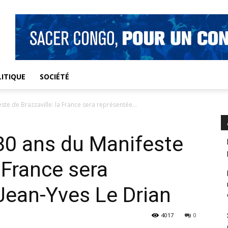
ITIQUE
SOCIÉTÉ
te de Brazzaville: la France sera représentée...
80 ans du Manifeste
a France sera
Jean-Yves Le Drian
4017
0