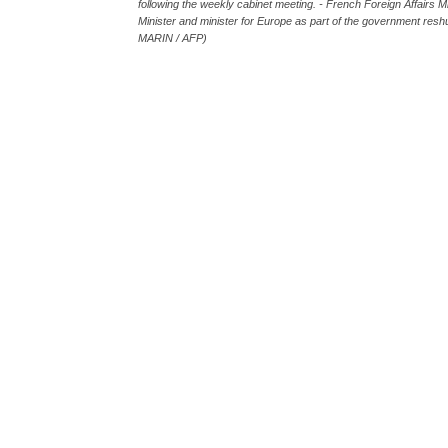
following the weekly cabinet meeting. - French Foreign Affairs M
Minister and minister for Europe as part of the government reshu
MARIN / AFP)