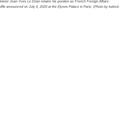
inister Jean-Yves Le Drian retains his position as French Foreign Affairs
ffle announced on July 6, 2020 at the Elysee Palace in Paris. (Photo by ludovic