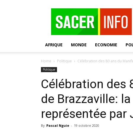
SACER
AFRIQUE
MONDE
ECONOMIE
POL
Home
Politique
Célébration des 80 ans du Manifes
Politique
Célébration des 
de Brazzaville: l
représentée par 
By
Pascal Nguie
-
19 octobre 2020