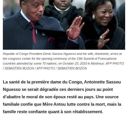
Republic of Congo President Denis Sassou Nguesso and his wife, Antoinette, arrive at
the congress center for the opening ceremony of the 13th Summit of Francophone
countries attended by some 70 nations, on October 23, 2010 in Montreux. AFP PHOTO
/ SEBASTIEN BOZON / AFP PHOTO / SEBASTIEN BOZON
La santé de la première dame du Congo, Antoinette Sassou
Nguesso se serait dégradée ces derniers jours au point
d’abattre le moral de son époux resté au pays. Une source
familiale confie que Mère Antou lutte contre la mort, mais la
famille reste confiante quant à son rétablissement.