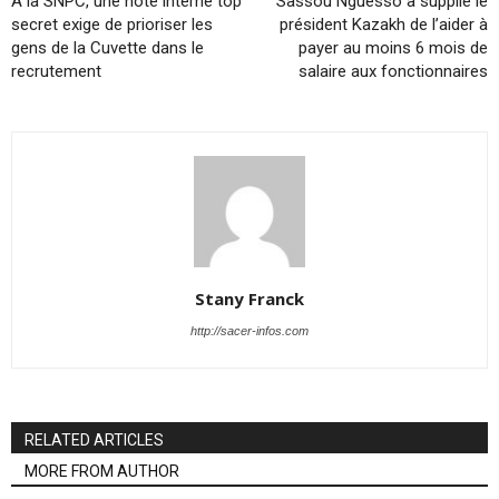
A la SNPC, une note interne top
Sassou Nguesso a supplié le
secret exige de prioriser les
président Kazakh de l’aider à
gens de la Cuvette dans le
payer au moins 6 mois de
recrutement
salaire aux fonctionnaires
Stany Franck
http://sacer-infos.com
RELATED ARTICLES
MORE FROM AUTHOR