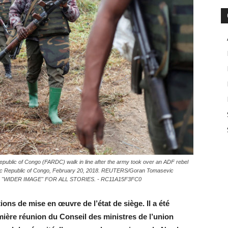
public of Congo (FARDC) walk in line after the army took over an ADF rebel
tic Republic of Congo, February 20, 2018. REUTERS/Goran Tomasevic
"WIDER IMAGE" FOR ALL STORIES. - RC11A15F3FC0
ons de mise en œuvre de l’état de siège. Il a été
mière réunion du Conseil des ministres de l’union