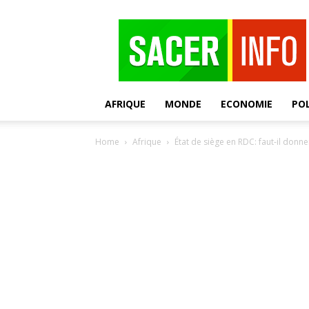
SACER
AFRIQUE
MONDE
ECONOMIE
POL
Home
Afrique
État de siège en RDC: faut-il donne