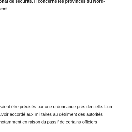
onal de sécurité. Il concerne les provinces du Nord-
ient.
devaient être précisés par une ordonnance présidentielle. L’un
uvoir accordé aux militaires au détriment des autorités
, notamment en raison du passif de certains officiers