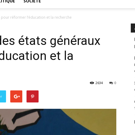
ITIQUE
SOCIÉTÉ
 pour réformer l’éducation et la recherche
des états généraux
ducation et la
2634
0
er