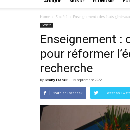
AFRIQUE
MONDE
ECONOMIE
POL
Home
Société
Enseignement : des états généraux
Société
Enseignement : 
pour réformer l’é
recherche
By
Stany Franck
-
14 septembre 2022
Share on Facebook
Tweet on Twitt