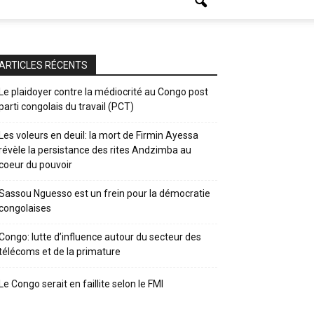
ARTICLES RÉCENTS
Le plaidoyer contre la médiocrité au Congo post
parti congolais du travail (PCT)
Les voleurs en deuil: la mort de Firmin Ayessa
révèle la persistance des rites Andzimba au
coeur du pouvoir
Sassou Nguesso est un frein pour la démocratie
congolaises
Congo: lutte d’influence autour du secteur des
télécoms et de la primature
Le Congo serait en faillite selon le FMI