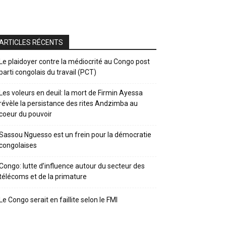
ARTICLES RÉCENTS
Le plaidoyer contre la médiocrité au Congo post
parti congolais du travail (PCT)
Les voleurs en deuil: la mort de Firmin Ayessa
révèle la persistance des rites Andzimba au
coeur du pouvoir
Sassou Nguesso est un frein pour la démocratie
congolaises
Congo: lutte d’influence autour du secteur des
télécoms et de la primature
Le Congo serait en faillite selon le FMI