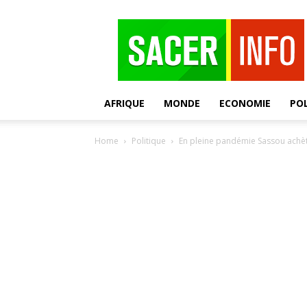
SACER
AFRIQUE
MONDE
ECONOMIE
POL
Home
Politique
En pleine pandémie Sassou achète