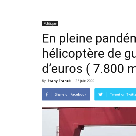
Politique
En pleine pandé
hélicoptère de gu
d’euros ( 7.800 m
By
Stany Franck
-
26 juin 2020
Share on Facebook
Tweet on Twitt