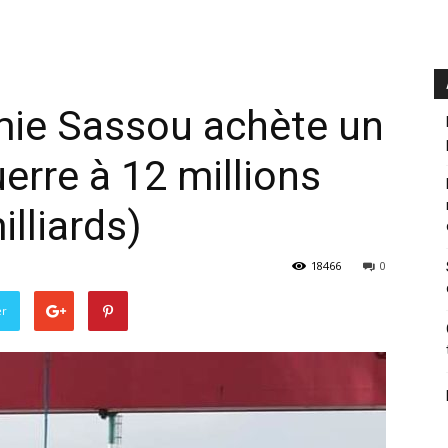
mie Sassou achète un
erre à 12 millions
illiards)
18466
0
er