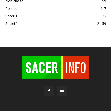
Non classé
59
Politique
1 417
Sacer Tv
27
Société
2 159