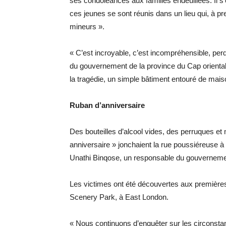
ses condoléances aux familles endeuillées. Il s
ces jeunes se sont réunis dans un lieu qui, à pr
mineurs ».
« C’est incroyable, c’est incompréhensible, perd
du gouvernement de la province du Cap orienta
la tragédie, un simple bâtiment entouré de maiso
Ruban d’anniversaire
Des bouteilles d’alcool vides, des perruques et
anniversaire » jonchaient la rue poussiéreuse à 
Unathi Binqose, un responsable du gouvernement 
Les victimes ont été découvertes aux premières
Scenery Park, à East London.
« Nous continuons d’enquêter sur les circonsta