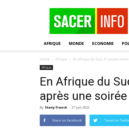
SACER
AFRIQUE
MONDE
ECONOMIE
POL
Home
Afrique
En Afrique du Sud, 21 jeunes meure
Afrique
En Afrique du Su
après une soirée
By
Stany Franck
-
27 juin 2022
Share on Facebook
Tweet on Twitt