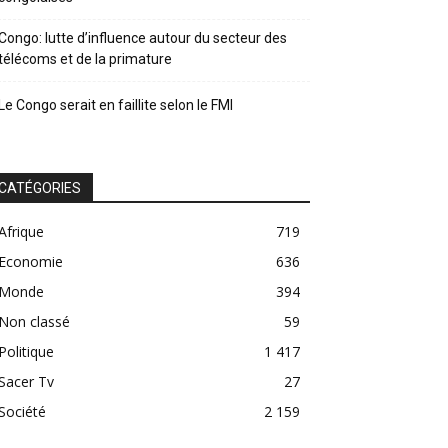
Congo: lutte d’influence autour du secteur des
télécoms et de la primature
Le Congo serait en faillite selon le FMI
CATÉGORIES
Afrique
719
Economie
636
Monde
394
Non classé
59
Politique
1 417
Sacer Tv
27
Société
2 159