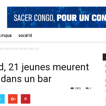
ITIQUE
SOCIÉTÉ
nt après une soirée dans un...
d, 21 jeunes meurent
 dans un bar
2695
0
er