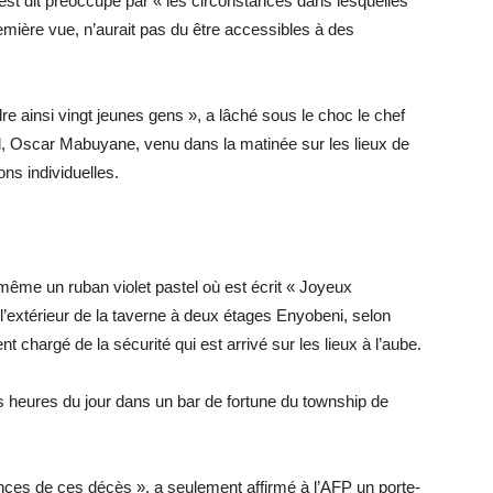
’est dit préoccupé par « les circonstances dans lesquelles
emière vue, n’aurait pas du être accessibles à des
re ainsi vingt jeunes gens », a lâché sous le choc le chef
l, Oscar Mabuyane, venu dans la matinée sur les lieux de
ns individuelles.
 même un ruban violet pastel où est écrit « Joyeux
l’extérieur de la taverne à deux étages Enyobeni, selon
chargé de la sécurité qui est arrivé sur les lieux à l’aube.
 heures du jour dans un bar de fortune du township de
nces de ces décès », a seulement affirmé à l’AFP un porte-