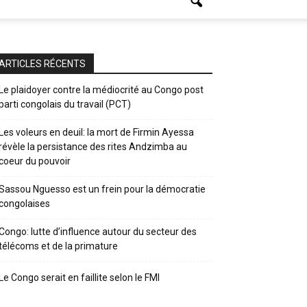
ARTICLES RÉCENTS
Le plaidoyer contre la médiocrité au Congo post
parti congolais du travail (PCT)
Les voleurs en deuil: la mort de Firmin Ayessa
révèle la persistance des rites Andzimba au
coeur du pouvoir
Sassou Nguesso est un frein pour la démocratie
congolaises
Congo: lutte d’influence autour du secteur des
télécoms et de la primature
Le Congo serait en faillite selon le FMI