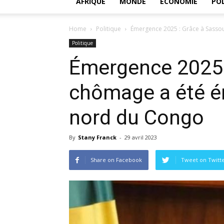
AFRIQUE
MONDE
ECONOMIE
POL
Home
Politique
Émergence 2025 : Grâce à Sassou
Politique
Émergence 2025 
chômage a été ér
nord du Congo
By
Stany Franck
-
29 avril 2023
Share on Facebook
Tweet on Twitt