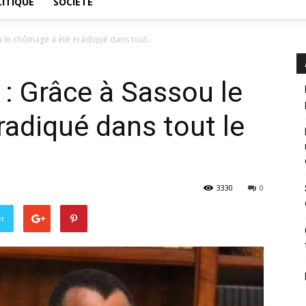
ITIQUE
SOCIÉTÉ
 le chômage a été éradiqué dans tout...
: Grâce à Sassou le
adiqué dans tout le
3330
0
er