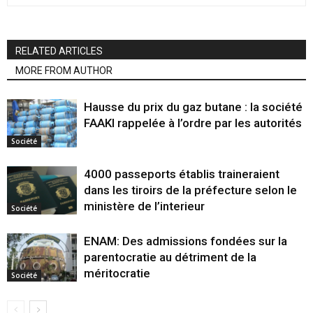
RELATED ARTICLES
MORE FROM AUTHOR
Hausse du prix du gaz butane : la société
FAAKI rappelée à l’ordre par les autorités
Société
4000 passeports établis traineraient
dans les tiroirs de la préfecture selon le
ministère de l’interieur
Société
ENAM: Des admissions fondées sur la
parentocratie au détriment de la
méritocratie
Société