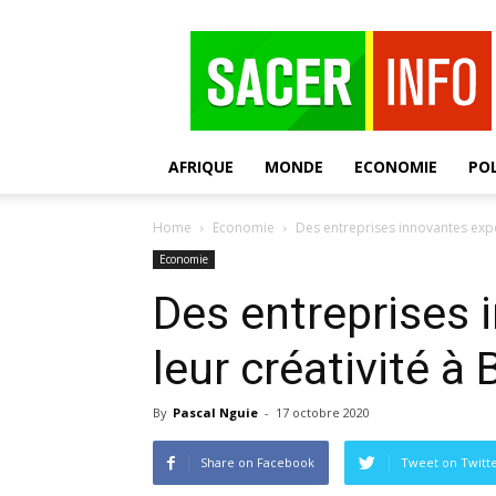
SACER
AFRIQUE
MONDE
ECONOMIE
POL
Home
Economie
Des entreprises innovantes expos
Economie
Des entreprises
leur créativité à 
By
Pascal Nguie
-
17 octobre 2020
Share on Facebook
Tweet on Twitt