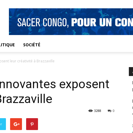
ITIQUE
SOCIÉTÉ
ent leur créativité à Brazzaville
 innovantes exposent
Brazzaville
3288
0
er