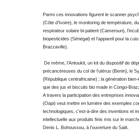
Parmi ces innovations figurent le scanner psych
(Côte d’Ivoire), le monitoring de température, d
respirateur solaire bi-patient (Cameroun), l’inc
biopesticides (Sénégal) et l’appareil pour la cu
Brazzaville).
De même, l’Antoukit, un kit du dispositif de dé
précancéreuses du col de l’utérus (Benin), le 
(République centrafricaine) ; la génération bien-
que des jus et biscuits bio made in Congo-Brazz
A travers la participation des entreprises innovan
(Oapi) veut mettre en lumière des exemples conc
technologiques, c’est-à-dire des inventions et 
intellectuelle aux produits finis mis sur le march
Denis L. Bohoussou, à l’ouverture du Saiit.