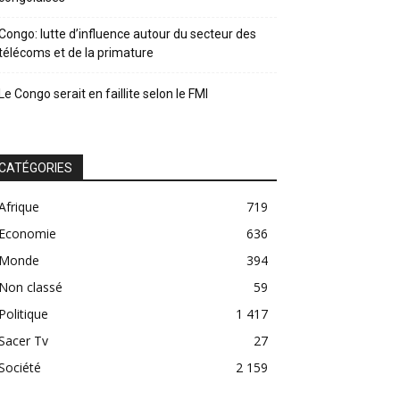
Congo: lutte d’influence autour du secteur des
télécoms et de la primature
Le Congo serait en faillite selon le FMI
CATÉGORIES
Afrique
719
Economie
636
Monde
394
Non classé
59
Politique
1 417
Sacer Tv
27
Société
2 159