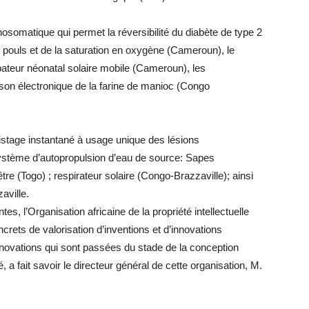
osomatique qui permet la réversibilité du diabète de type 2
u pouls et de la saturation en oxygène (Cameroun), le
ubateur néonatal solaire mobile (Cameroun), les
isson électronique de la farine de manioc (Congo
pistage instantané à usage unique des lésions
Système d’autopropulsion d’eau de source: Sapes
être (Togo) ; respirateur solaire (Congo-Brazzaville); ainsi
aville.
tes, l’Organisation africaine de la propriété intellectuelle
rets de valorisation d’inventions et d’innovations
innovations qui sont passées du stade de la conception
é, a fait savoir le directeur général de cette organisation, M.